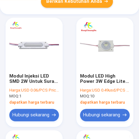
Berikan Kebutuhan Anda
Modul Injeksi LED
Modul LED High
SMD 2W Untuk Surat
Power 3W Edge Lite
Saluran Surat
untuk Kotak
Harga:
USD 0.06/PCS Price negotiable
Harga:
USD 0.49usd/PCS Price negotiable
Pencahayaan Kotak
Pencahayaan Ganda
MOQ:
1
MOQ:
10
Cahaya 2800k-
20000k
dapatkan harga terbaru
dapatkan harga terbaru
Hubungi sekarang
Hubungi sekarang