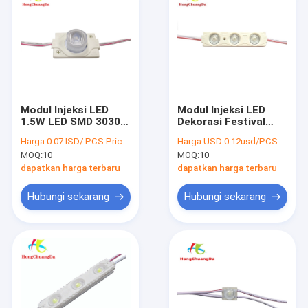
Modul Injeksi LED
Modul Injeksi LED
1.5W LED SMD 3030
Dekorasi Festival
12V Panas untuk
Modul LED Kotak
Harga:
0.07 ISD/ PCS Price negotiable
Harga:
USD 0.12usd/PCS Price negotiable
dekorasi kotak lampu
Cahaya 1.5W
MOQ:
10
MOQ:
10
iklan
dapatkan harga terbaru
dapatkan harga terbaru
Hubungi sekarang
Hubungi sekarang
Rumah
Produk
Tentang kami