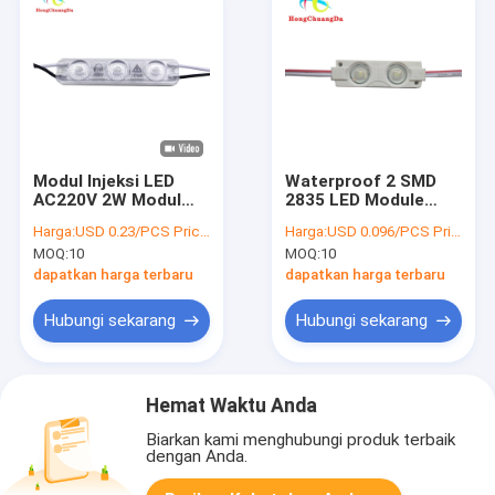
Modul Injeksi LED
Waterproof 2 SMD
AC220V 2W Modul
2835 LED Module
Tanda LED Modul
100LM Dengan
Harga:
USD 0.23/PCS Price negotiable
Harga:
USD 0.096/PCS Price negotiable
Surat Pencahayaan
Konsumsi Daya
MOQ:
10
MOQ:
10
Rendah
dapatkan harga terbaru
dapatkan harga terbaru
Hubungi sekarang
Hubungi sekarang
Hemat Waktu Anda
Biarkan kami menghubungi produk terbaik
dengan Anda.