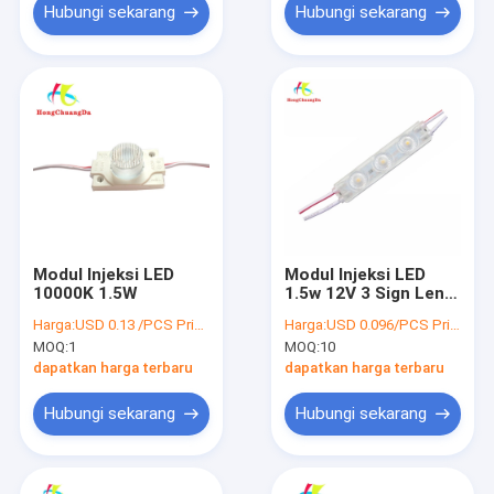
Hubungi sekarang
Hubungi sekarang
Modul Injeksi LED
Modul Injeksi LED
10000K 1.5W
1.5w 12V 3 Sign Lens
Outdoor Single
Harga:
USD 0.13 /PCS Price negotiable
Harga:
USD 0.096/PCS Price negotiable
Channel Letters
MOQ:
1
MOQ:
10
dapatkan harga terbaru
dapatkan harga terbaru
Hubungi sekarang
Hubungi sekarang