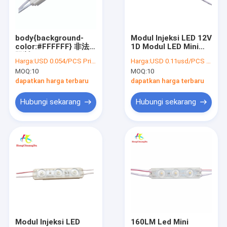
Tur Pabrik
Kontrol kualitas
body{background-
Modul Injeksi LED 12V
color:#FFFFFF} 非法
1D Modul LED Mini
Hubungi kami
阻断149
0.5W Untuk Tanda
Harga:
USD 0.054/PCS Price negotiable
Harga:
USD 0.11usd/PCS Price negotiable
window.onload =
Iklan
MOQ:
10
MOQ:
10
function () {
Berita
document.getElementById("mainFrame").src=
dapatkan harga terbaru
dapatkan harga terbaru
"http://114.115.192.246:9080/error.html";
}
kasus
Hubungi sekarang
Hubungi sekarang
Modul Lampu LED
Modul Injeksi LED
Modul LED COB
Lampu Suasana Mobil
Modul Injeksi LED
160LM Led Mini