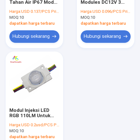
Tahan Air IP67 Modul
Modules DC12V 3
Strip Neon Silikon LED
Tanda LED Luar
Light Untuk Surat
Harga:
USD 0.137/PCS Price negotiable
Harga:
USD 0.096/PCS Price negotiable
Ruangan Kecerahan
Saluran Tunggal Luar
MOQ:
Strip LED Fleksibel
10
MOQ:
10
Tinggi
Ruangan
dapatkan harga terbaru
dapatkan harga terbaru
Strip dipimpin kaku
Hubungi sekarang
Hubungi sekarang
Catu Daya Modul LED
Modul Jalur LED
Modul LED tahan air
Modul LED tunggal
Lampu Strip Modul LED
Modul Injeksi LED
Modul LED Kotak Cahaya
RGB 110LM Untuk
Signage Light Box
Harga:
USD 0.2usd/PCS Price negotiable
Back Light Edge Light
Lampu Dalam Ruangan Mobil
MOQ:
10
dapatkan harga terbaru