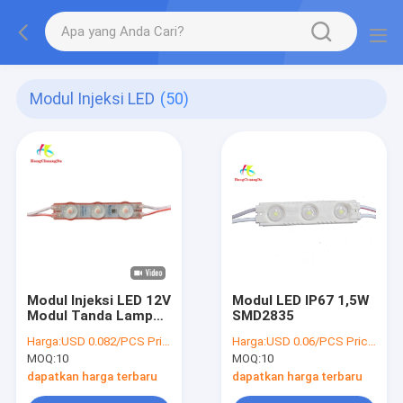
Modul Injeksi LED
(50)
Modul Injeksi LED 12V
Modul LED IP67 1,5W
Modul Tanda Lampu
SMD2835
LED 1.5W Modul
Harga:
USD 0.082/PCS Price negotiable
Harga:
USD 0.06/PCS Price negotiable
Surat
MOQ:
10
MOQ:
10
dapatkan harga terbaru
dapatkan harga terbaru