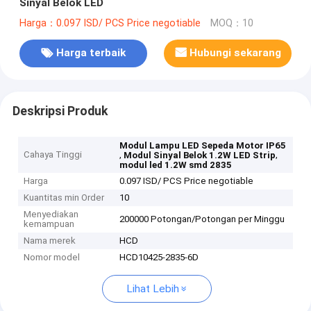
Sinyal Belok LED
Harga：0.097 ISD/ PCS Price negotiable
MOQ：10
Harga terbaik
Hubungi sekarang
Deskripsi Produk
Modul Lampu LED Sepeda Motor IP65
Cahaya Tinggi
,
,
Modul Sinyal Belok 1.2W LED Strip
modul led 1.2W smd 2835
Harga
0.097 ISD/ PCS Price negotiable
Kuantitas min Order
10
Menyediakan
200000 Potongan/Potongan per Minggu
kemampuan
Nama merek
HCD
Nomor model
HCD10425-2835-6D
Lihat Lebih