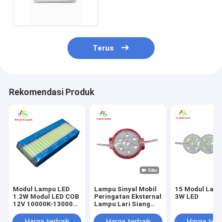
Sinyal Belok LED
Terus
Rekomendasi Produk
Modul Lampu LED
Lampu Sinyal Mobil
15 Modul Lam
1.2W Modul LED COB
Peringatan Eksternal
3W LED
12V 10000K-13000K
Lampu Lari Siang
Pembuangan Panas
Hari untuk Lampu
Kerja Sepeda Motor
Harga terbaik
Harga terbaik
Harga terb