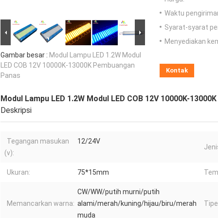
Waktu pengirima
Syarat-syarat p
Menyediakan ke
Gambar besar :
Modul Lampu LED 1.2W Modul
LED COB 12V 10000K-13000K Pembuangan
Kontak
Panas
Modul Lampu LED 1.2W Modul LED COB 12V 10000K-13000
Deskripsi
Tegangan masukan
12/24V
Jeni
(v):
Ukuran:
75*15mm
Tem
CW/WW/putih murni/putih
Memancarkan warna:
alami/merah/kuning/hijau/biru/merah
Tipe
muda