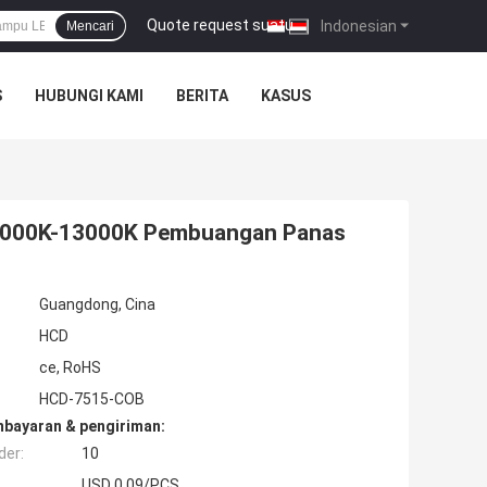
Quote request suatu
|
Indonesian
Mencari
S
HUBUNGI KAMI
BERITA
KASUS
0000K-13000K Pembuangan Panas
Guangdong, Cina
HCD
ce, RoHS
HCD-7515-COB
mbayaran & pengiriman:
der:
10
USD 0.09/PCS