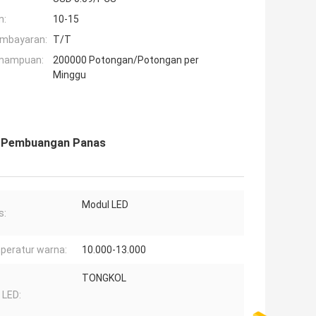
n:
10-15
embayaran:
T/T
mampuan:
200000 Potongan/Potongan per
Minggu
K Pembuangan Panas
Modul LED
s:
peratur warna:
10.000-13.000
TONGKOL
 LED: